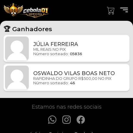
🏆 Ganhadores
JÚLIA FERREIRA
MIL REAIS NO PIX
Número sorteado:
05836
OSWALDO VILAS BOAS NETO
RAPIDINHA DO GRUPO R$500,00 NO PIX
Número sorteado:
46
Estamos nas redes sociais